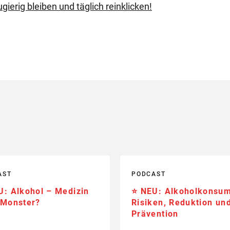
gierig bleiben und täglich reinklicken!
AST
PODCAST
U: Alkohol – Medizin
⭐️ NEU: Alkoholkonsu
 Monster?
Risiken, Reduktion un
Prävention