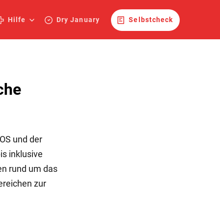
Hilfe
Dry January
Selbstcheck
che
VOS und der
s inklusive
en rund um das
reichen zur