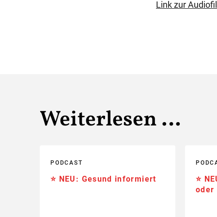
Link zur Audiofi
Weiterlesen …
PODCAST
PODC
⭐️ NEU: Gesund informiert
⭐️ NE
oder