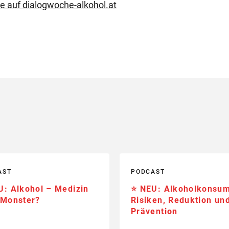
le auf dialogwoche-alkohol.at
AST
PODCAST
U: Alkohol – Medizin
⭐️ NEU: Alkoholkonsu
 Monster?
Risiken, Reduktion un
Prävention