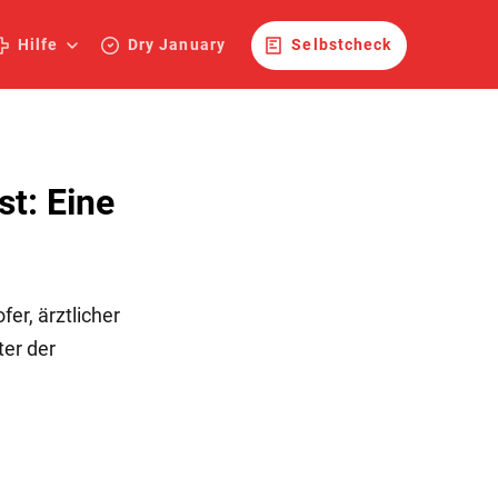
Hilfe
Dry January
Selbstcheck
t: Eine
er, ärztlicher
ter der