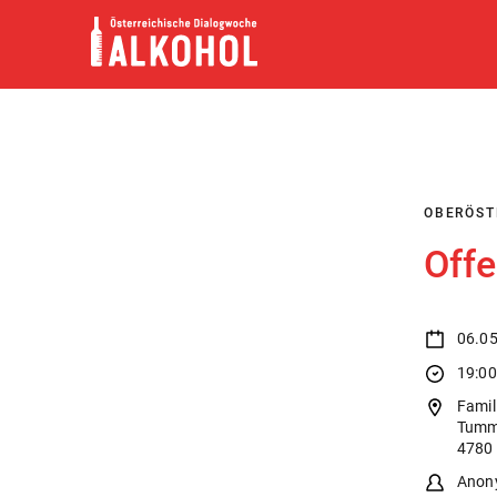
Skip
to
content
OBERÖST
Offe
06.0
19:00
Famil
Tumme
4780 
Anony