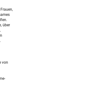
 Frauen,
nsames
fen.
, über
,
in
.
e von
me-