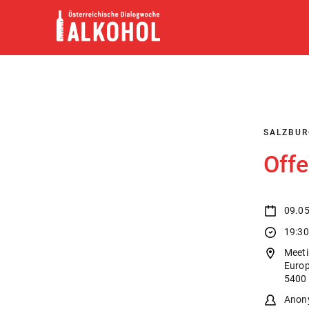
Skip
to
content
SALZBUR
Off
09.0
19:30
Meeti
Europ
5400 
Anony